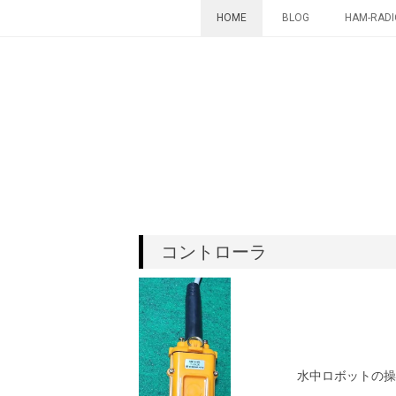
コ
HOME
BLOG
HAM-RADI
ン
テ
ン
ツ
へ
ス
キ
ッ
プ
コントローラ
水中ロボットの操