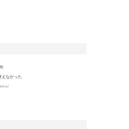
作
使えなかった
ance/