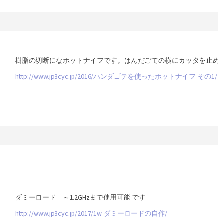
樹脂の切断になホットナイフです。はんだごての横にカッタを止
http://www.jp3cyc.jp/2016/ハンダゴテを使ったホットナイフ-その1/
ダミーロード ～1.2GHzまで使用可能 です
http://www.jp3cyc.jp/2017/1w-ダミーロードの自作/