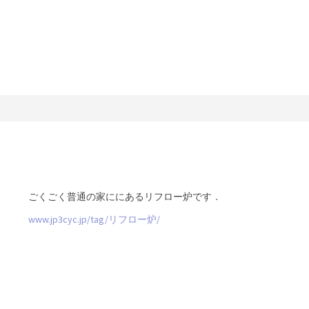
ごくごく普通の家ににあるリフロー炉です．
www.jp3cyc.jp/tag/リフロー炉/