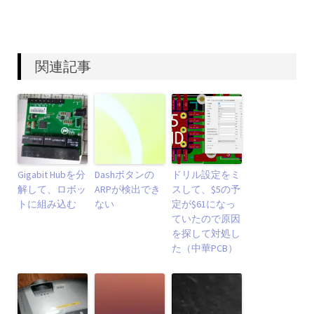
関連記事
Gigabit Hubを分
Dashボタンの
ドリル設定をミ
解して、ロボッ
ARPが検出でき
スして、$5の予
トに組み込む
ない
定が$61になっ
ていたので原因
を探して対処し
た（中華PCB）