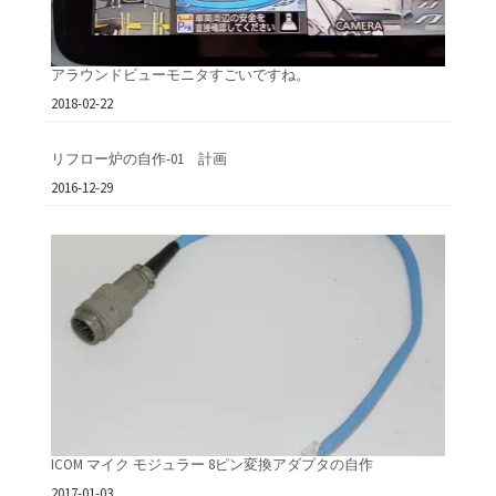
アラウンドビューモニタすごいですね。
日付
2018-02-22
リフロー炉の自作-01 計画
日付
2016-12-29
ICOM マイク モジュラー 8ピン変換アダプタの自作
日付
2017-01-03