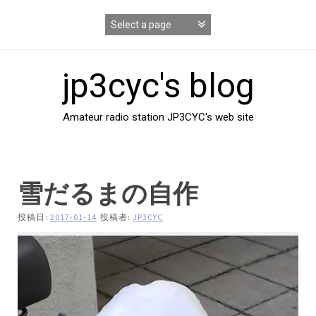
コ
ン
テ
ン
ツ
jp3cyc's blog
へ
ス
キ
Amateur radio station JP3CYC's web site
ッ
プ
雪だるまの自作
投稿日:
2017-01-14
投稿者:
JP3CYC