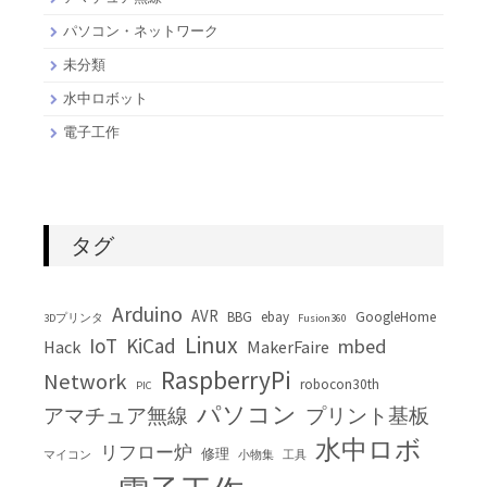
パソコン・ネットワーク
未分類
水中ロボット
電子工作
タグ
Arduino
AVR
BBG
ebay
GoogleHome
3Dプリンタ
Fusion360
Linux
IoT
KiCad
mbed
Hack
MakerFaire
RaspberryPi
Network
robocon30th
PIC
パソコン
アマチュア無線
プリント基板
水中ロボ
リフロー炉
修理
マイコン
小物集
工具