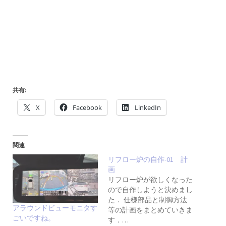
共有:
X
Facebook
LinkedIn
関連
リフロー炉の自作-01 計
画
リフロー炉が欲しくなった
ので自作しようと決めまし
た． 仕様部品と制御方法
アラウンドビューモニタす
等の計画をまとめていきま
ごいですね。
す．…