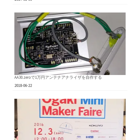
AA30.zeroで1万円アンテナアナライザを自作する
日付
2018-06-22