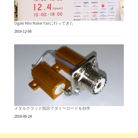
Ogaki Mini Maker Fairに行ってきた
日付
2016-12-06
メタルクラッド抵抗でダミーロードを自作
日付
2018-06-24