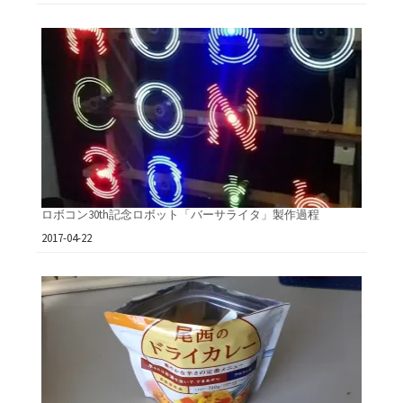
ロボコン30th記念ロボット「バーサライタ」製作過程
日付
2017-04-22