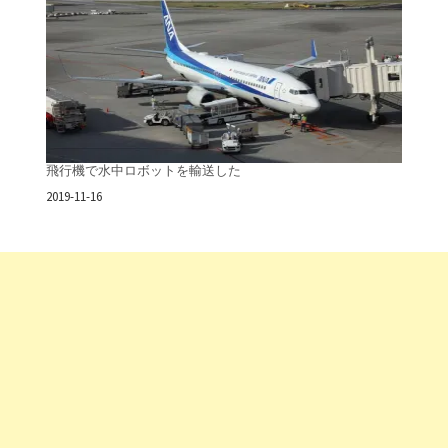
飛行機で水中ロボットを輸送した
日付
2019-11-16