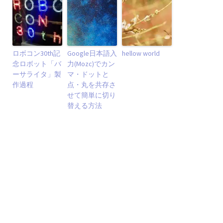
ロボコン30th記
Google日本語入
hellow world
念ロボット「バ
力(Mozc)でカン
ーサライタ」製
マ・ドットと
作過程
点・丸を共存さ
せて簡単に切り
替える方法