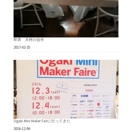
即席 天秤の自作
日付
2017-02-25
Ogaki Mini Maker Fairに行ってきた
日付
2016-12-06