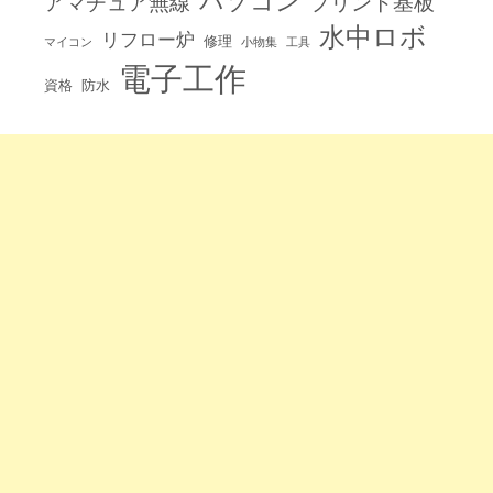
パソコン
アマチュア無線
プリント基板
水中ロボ
リフロー炉
修理
マイコン
小物集
工具
電子工作
資格
防水