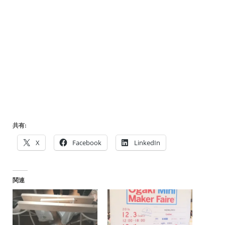
共有:
X
Facebook
LinkedIn
関連