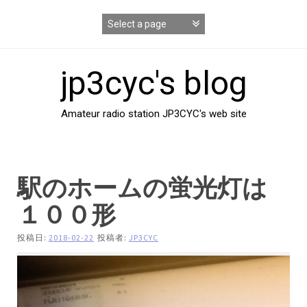
コ
ン
テ
ン
ツ
jp3cyc's blog
へ
ス
キ
Amateur radio station JP3CYC's web site
ッ
プ
駅のホームの蛍光灯は
１００形
投稿日:
2018-02-22
投稿者:
JP3CYC