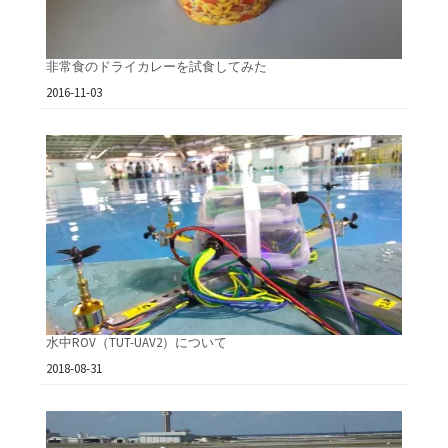
非常食のドライカレーを試食してみた
日付
2016-11-03
水中ROV（TUT-UAV2）について
日付
2018-08-31