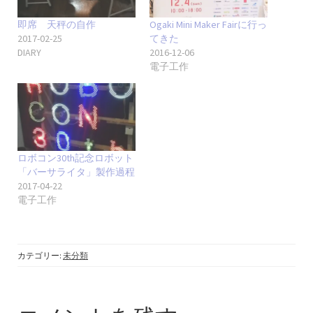
即席 天秤の自作
Ogaki Mini Maker Fairに行っ
2017-02-25
てきた
DIARY
2016-12-06
電子工作
ロボコン30th記念ロボット
「バーサライタ」製作過程
2017-04-22
電子工作
カテゴリー:
未分類