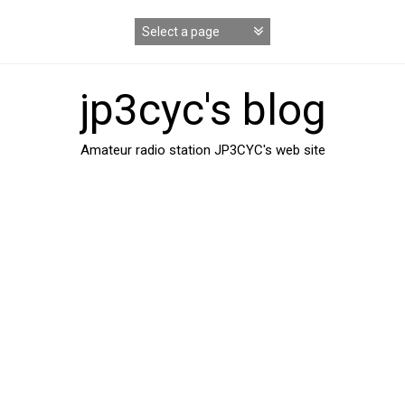
コ
ン
テ
ン
ツ
jp3cyc's blog
へ
ス
キ
Amateur radio station JP3CYC's web site
ッ
プ