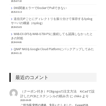
2025-07-10
DNS関連エラーでDockerでPullできない
2025-03-13
送信元IPごとにディレクトリを振り分けて保存するSyslog
サーバの構築（rsyslog）
2024-05-05
WAB-EX-DFSをWAB-I1750-PSに接続しても認識しなかったと
きの対処
2024-04-06
QNAP NASをGoogle Cloud Platformにバックアップしてみた
2024-01-21
最近のコメント
（クーポン付き）PCBgogoの注文方法 KiCadで設
計したPCBとステンシルの頼み方
に
chiko
より
2020-04-09
ご担当様 突然の連絡、失礼いたしました。 FusionPCB