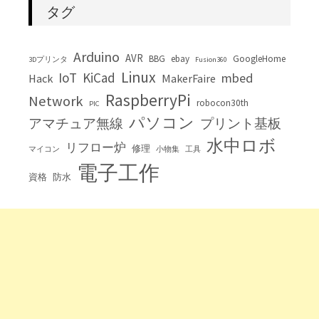
タグ
Arduino
AVR
BBG
ebay
GoogleHome
3Dプリンタ
Fusion360
Linux
IoT
KiCad
mbed
Hack
MakerFaire
RaspberryPi
Network
robocon30th
PIC
パソコン
アマチュア無線
プリント基板
水中ロボ
リフロー炉
修理
マイコン
小物集
工具
電子工作
資格
防水