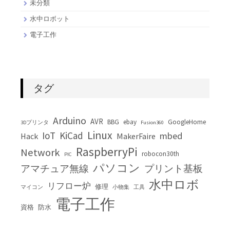
未分類
水中ロボット
電子工作
タグ
Arduino
AVR
BBG
ebay
GoogleHome
3Dプリンタ
Fusion360
Linux
IoT
KiCad
mbed
Hack
MakerFaire
RaspberryPi
Network
robocon30th
PIC
パソコン
アマチュア無線
プリント基板
水中ロボ
リフロー炉
修理
マイコン
小物集
工具
電子工作
資格
防水