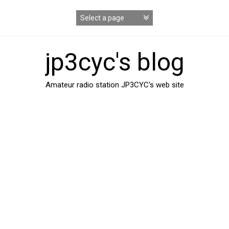
コ
ン
テ
ン
ツ
jp3cyc's blog
へ
ス
キ
Amateur radio station JP3CYC's web site
ッ
プ