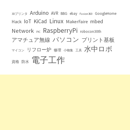
Arduino
AVR
BBG
ebay
GoogleHome
3Dプリンタ
Fusion360
Linux
IoT
KiCad
mbed
Hack
MakerFaire
RaspberryPi
Network
robocon30th
PIC
パソコン
アマチュア無線
プリント基板
水中ロボ
リフロー炉
修理
マイコン
小物集
工具
電子工作
資格
防水