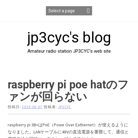
コ
ン
テ
ン
ツ
jp3cyc's blog
へ
ス
キ
Amateur radio station JP3CYC's web site
ッ
プ
raspberry pi poe hatのフ
ァンが回らない
投稿日:
2019-06-07
投稿者:
JP3CYC
raspberry pi 3B+はPoE（Powe Over Eathernet）が使えるように
なりました。LANケーブルに48Vの直流電源を重畳して、通信と