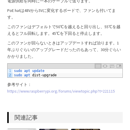
電源供給を同時に一本のケーブルで送ります。
PoE hatは48Vから5Vに変化するボードで、ファンも付いてま
す。
このファンはデフォルトで50℃を越えると回り出し、55℃を越
えるとフル回転します。45℃を下回ると停止します。
このファンが回らないときはアップデートすれば治ります。1
年ぶりぐらいのアップグレードだったのもあって、30分ぐらい
かかりました。
1
sudo 
apt 
update
2
sudo 
apt 
dist
-
upgrade
参考サイト：
https://www.raspberrypi.org/forums/viewtopic.php?t=221115
関連記事