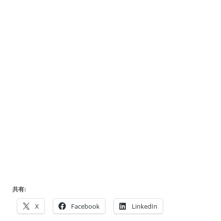
共有:
X
Facebook
LinkedIn