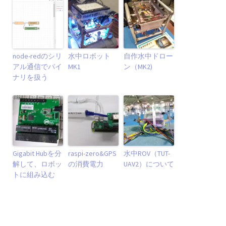
node-redのシリ
水中ロボット
自作水中ドロー
アル通信でバイ
MK1
ン（MK2)
ナリを扱う
Gigabit Hubを分
raspi-zero&GPS
水中ROV（TUT-
解して、ロボッ
の消費電力
UAV2）について
トに組み込む