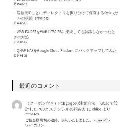
2025-03-13
送信元IPごとにディレクトリを振り分けて保存するSyslogサ
ーバの構築（rsyslog）
2024-05-05
WAB-EX-DFSをWAB-I1750-PSに接続しても認識しなかったと
きの対処
2024-04-06
QNAP NASをGoogle Cloud Platformにバックアップしてみた
2024-01-21
最近のコメント
（クーポン付き）PCBgogoの注文方法 KiCadで設
計したPCBとステンシルの頼み方
に
chiko
より
2020-04-09
ご担当様 突然の連絡、失礼いたしました。 FusionPCB
teamのリン…