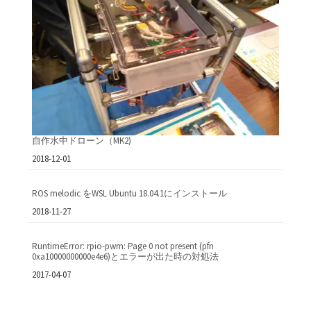
自作水中ドローン（MK2)
日付
2018-12-01
ROS melodic をWSL Ubuntu 18.04.1にインストール
日付
2018-11-27
RuntimeError: rpio-pwm: Page 0 not present (pfn
0xa10000000000e4e6)とエラーが出た時の対処法
日付
2017-04-07