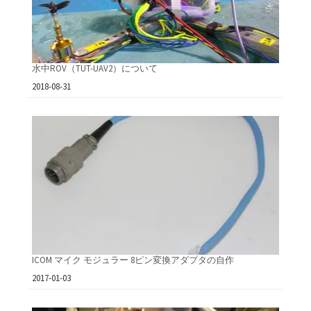
水中ROV（TUT-UAV2）について
日付
2018-08-31
ICOM マイク モジュラー 8ピン変換アダプタの自作
日付
2017-01-03