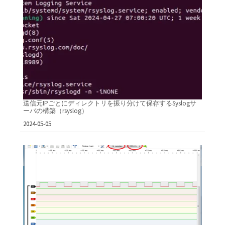
送信元IPごとにディレクトリを振り分けて保存するSyslogサ
ーバの構築（rsyslog）
日付
2024-05-05