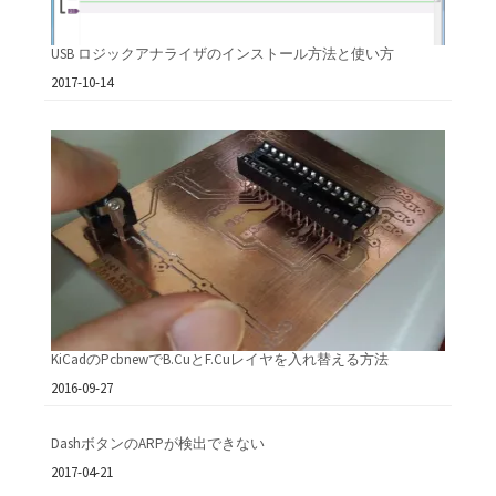
USB ロジックアナライザのインストール方法と使い方
日付
2017-10-14
KiCadのPcbnewでB.CuとF.Cuレイヤを入れ替える方法
日付
2016-09-27
DashボタンのARPが検出できない
日付
2017-04-21