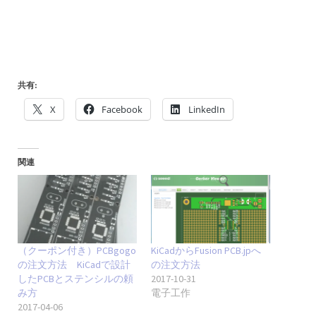
共有:
X
Facebook
LinkedIn
関連
（クーポン付き）PCBgogo
KiCadからFusion PCB.jpへ
の注文方法 KiCadで設計
の注文方法
したPCBとステンシルの頼
2017-10-31
み方
電子工作
2017-04-06