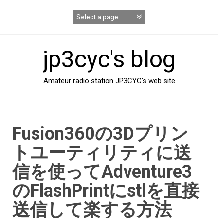
コ
ン
テ
ン
ツ
jp3cyc's blog
へ
ス
キ
Amateur radio station JP3CYC's web site
ッ
プ
Fusion360の3Dプリン
トユーティリティに送
信を使ってAdventure3
のFlashPrintにstlを直接
送信して楽する方法