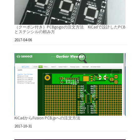
（クーポン付き）PCBgogoの注文方法 KiCadで設計したPCB
とステンシルの頼み方
日付
2017-04-06
KiCadからFusion PCB.jpへの注文方法
日付
2017-10-31