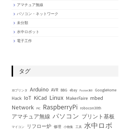
アマチュア無線
パソコン・ネットワーク
未分類
水中ロボット
電子工作
タグ
Arduino
AVR
BBG
ebay
GoogleHome
3Dプリンタ
Fusion360
Linux
IoT
KiCad
mbed
Hack
MakerFaire
RaspberryPi
Network
robocon30th
PIC
パソコン
アマチュア無線
プリント基板
水中ロボ
リフロー炉
修理
マイコン
小物集
工具