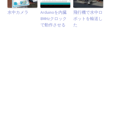
水中カメラ
Arduinoを内臓
飛行機で水中ロ
8MHzクロック
ボットを輸送し
で動作させる
た