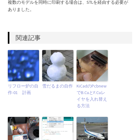
複数のモデルを同時に印刷する場合は、STLを経由する必要が
ありました。
関連記事
リフロー炉の自
雪だるまの自作
KiCadのPcbnew
作-01 計画
でB.CuとF.Cuレ
イヤを入れ替え
る方法