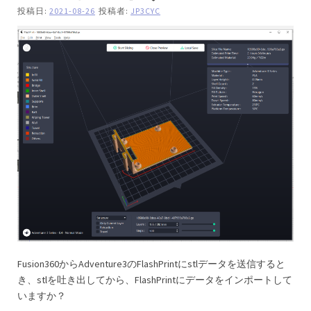
投稿日:
2021-08-26
投稿者:
JP3CYC
Fusion360からAdventure3のFlashPrintにstlデータを送信すると
き、stlを吐き出してから、FlashPrintにデータをインポートして
いますか？