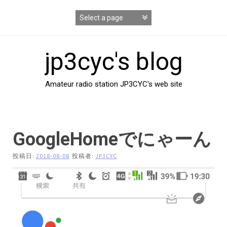
コ
ン
テ
ン
ツ
jp3cyc's blog
へ
ス
キ
Amateur radio station JP3CYC's web site
ッ
プ
GoogleHomeでにゃーん
投稿日:
2018-08-08
投稿者:
JP3CYC