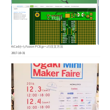
KiCadからFusion PCB.jpへの注文方法
日付
2017-10-31