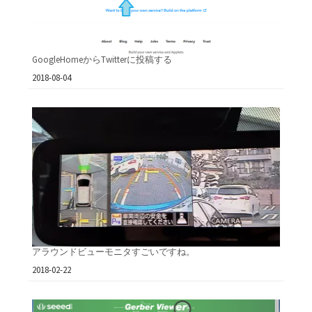
GoogleHomeからTwitterに投稿する
日付
2018-08-04
アラウンドビューモニタすごいですね。
日付
2018-02-22