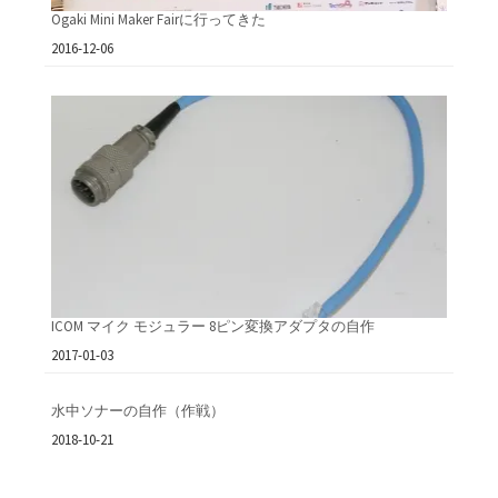
Ogaki Mini Maker Fairに行ってきた
日付
2016-12-06
ICOM マイク モジュラー 8ピン変換アダプタの自作
日付
2017-01-03
水中ソナーの自作（作戦）
日付
2018-10-21