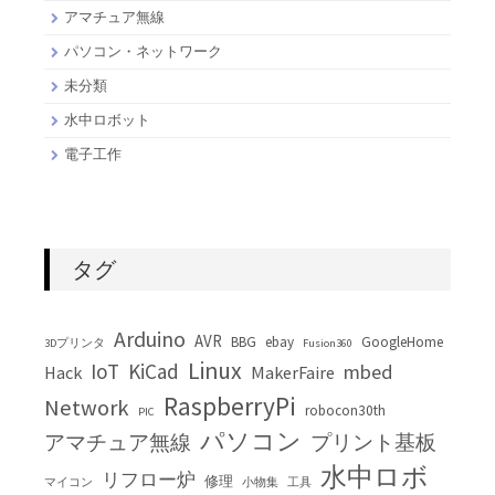
アマチュア無線
パソコン・ネットワーク
未分類
水中ロボット
電子工作
タグ
Arduino
AVR
BBG
ebay
GoogleHome
3Dプリンタ
Fusion360
Linux
IoT
KiCad
mbed
Hack
MakerFaire
RaspberryPi
Network
robocon30th
PIC
パソコン
アマチュア無線
プリント基板
水中ロボ
リフロー炉
修理
マイコン
小物集
工具