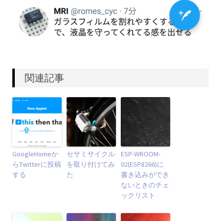
関連記事
GoogleHomeか
セサミサイクル
ESP-WROOM-
らTwitterに投稿
を取り付けてみ
02(ESP8266)に
する
た
書き込みができ
ないときのチェ
ックリスト