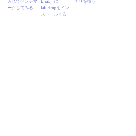
入れてベンチマ
Linux）に
ナリを扱う
ークしてみる
labelImgをイン
ストールする