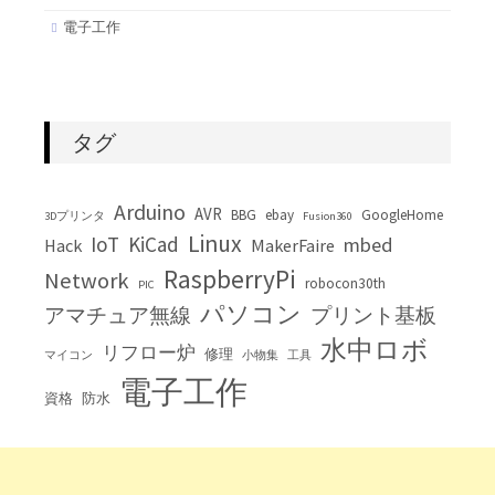
電子工作
タグ
Arduino
AVR
BBG
ebay
GoogleHome
3Dプリンタ
Fusion360
Linux
IoT
KiCad
mbed
Hack
MakerFaire
RaspberryPi
Network
robocon30th
PIC
パソコン
アマチュア無線
プリント基板
水中ロボ
リフロー炉
修理
マイコン
小物集
工具
電子工作
資格
防水