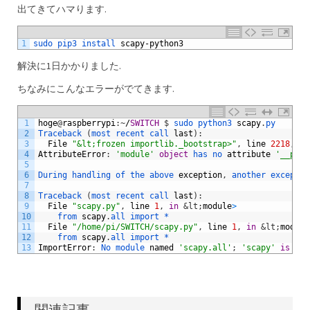
出てきてハマります.
1
sudo 
pip3 
install 
scapy
-
python3
解決に1日かかりました.
ちなみにこんなエラーがでてきます.
1
hoge
@
raspberrypi
:
~
/
SWITCH
$
sudo 
python3 
scapy
.
py
2
Traceback
(
most 
recent 
call 
last
)
:
3
File
"&lt;frozen importlib._bootstrap>"
,
line
2218
,
in
4
AttributeError
:
'module'
object
has 
no 
attribute
'__path
5
6
During 
handling 
of 
the 
above 
exception
,
another 
exceptio
7
8
Traceback
(
most 
recent 
call 
last
)
:
9
File
"scapy.py"
,
line
1
,
in
&lt;
module
>
10
from 
scapy
.
all 
import *
11
File
"/home/pi/SWITCH/scapy.py"
,
line
1
,
in
&lt;
module
12
from 
scapy
.
all 
import *
13
ImportError
:
No 
module 
named
'scapy.all'
;
'scapy'
is
not
関連記事