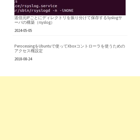
送信元IPごとにディレクトリを振り分けて保存するSyslogサ
ーバの構築（rsyslog）
日付
2024-05-05
PerocessingをUbuntuで使ってXboxコントローラを使うための
アクセス権設定
日付
2018-08-24