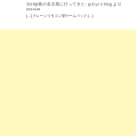
2019@春の名古屋に行ってきた - jp3cyc's blog
より
2019-05-08
[…] クレーンリモコン型ゲームパッド […]