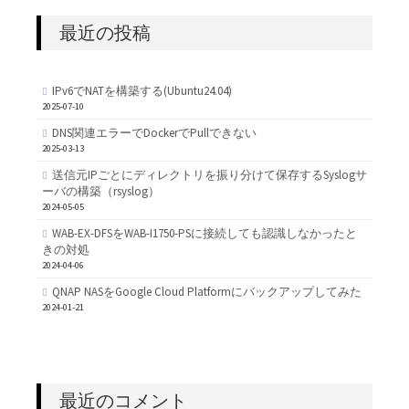
最近の投稿
IPv6でNATを構築する(Ubuntu24.04)
2025-07-10
DNS関連エラーでDockerでPullできない
2025-03-13
送信元IPごとにディレクトリを振り分けて保存するSyslogサ
ーバの構築（rsyslog）
2024-05-05
WAB-EX-DFSをWAB-I1750-PSに接続しても認識しなかったと
きの対処
2024-04-06
QNAP NASをGoogle Cloud Platformにバックアップしてみた
2024-01-21
最近のコメント