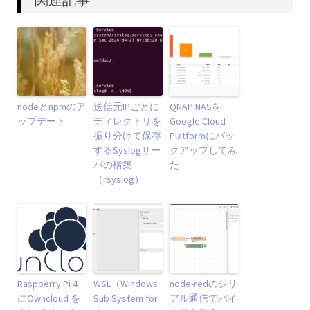
nodeとnpmのア
送信元IPごとに
QNAP NASを
ップデート
ディレクトリを
Google Cloud
振り分けて保存
Platformにバッ
するSyslogサー
クアップしてみ
バの構築
た
（rsyslog）
Raspberry Pi 4
WSL（Windows
node-redのシリ
にOwncloud を
Sub System for
アル通信でバイ