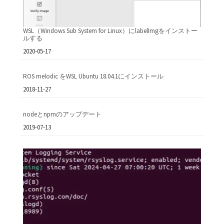
WSL（Windows Sub System for Linux）にlabelImgをインストー
ルする
日付
2020-05-17
ROS melodic をWSL Ubuntu 18.04.1にインストール
日付
2018-11-27
nodeとnpmのアップデート
日付
2019-07-13