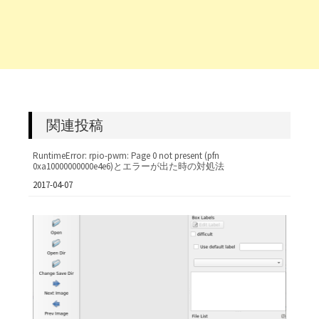
関連投稿
RuntimeError: rpio-pwm: Page 0 not present (pfn
0xa10000000000e4e6)とエラーが出た時の対処法
日付
2017-04-07