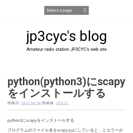
コ
ン
テ
ン
ツ
jp3cyc's blog
へ
ス
キ
Amateur radio station JP3CYC's web site
ッ
プ
python(python3)にscapy
をインストールする
投稿日:
2017-04-08
投稿者:
JP3CYC
python3にscapyをインストールする
プログラムのファイル名をscapy.pyにしていると，とエラーが